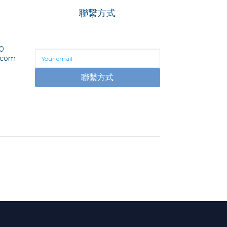
聯繫方式
0
.com
聯繫方式