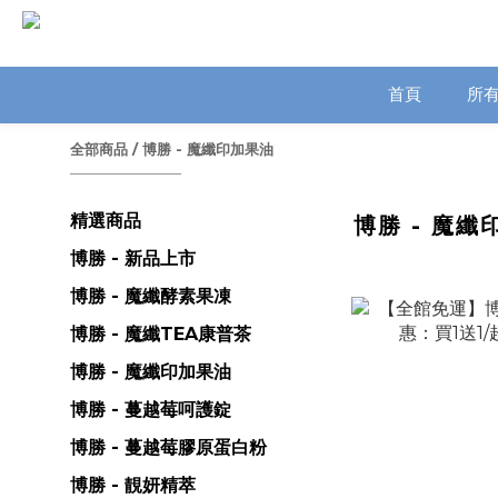
首頁
所
全部商品
/
博勝 - 魔纖印加果油
精選商品
博勝 - 魔纖
博勝 - 新品上市
博勝 - 魔纖酵素果凍
博勝 - 魔纖TEA康普茶
博勝 - 魔纖印加果油
博勝 - 蔓越莓呵護錠
博勝 - 蔓越莓膠原蛋白粉
博勝 - 靚妍精萃