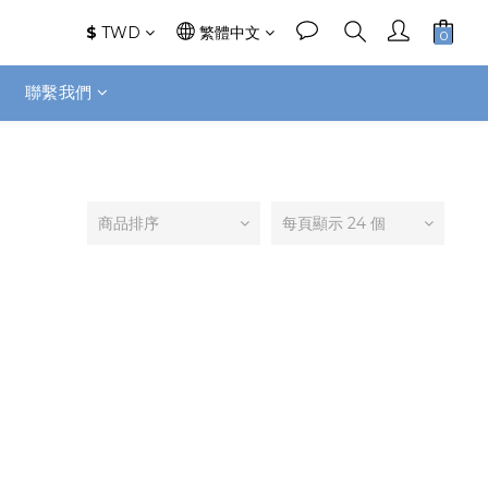
$
TWD
繁體中文
聯繫我們
商品排序
每頁顯示 24 個