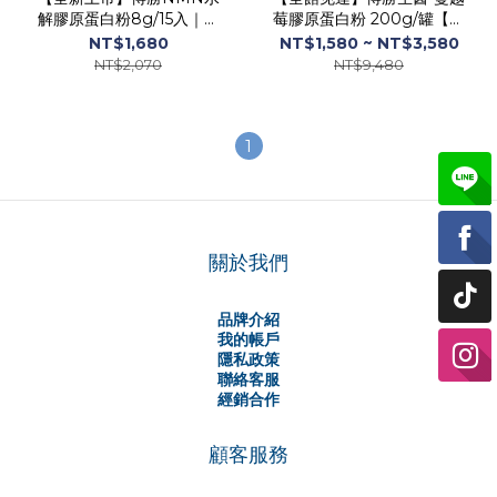
解膠原蛋白粉8g/15入｜小
莓膠原蛋白粉 200g/罐【多
分子更好吸收【3盒入優惠開
件優惠：買一送一/超值3入/
NT$1,680
NT$1,580 ~ NT$3,580
跑】
超值6入】
NT$2,070
NT$9,480
1
關於我們
品牌介紹
我的帳戶
隱私政策
聯絡客服
經銷合作
顧客服務