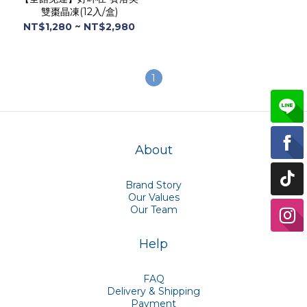
雙棗晶凍(12入/盒)
NT$1,280 ~ NT$2,980
1
About
Brand Story
Our Values
Our Team
Help
FAQ
Delivery & Shipping
Payment